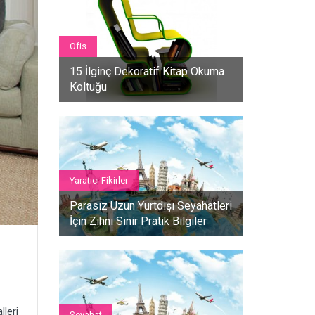
Ofis
15 İlginç Dekoratif Kitap Okuma
Koltuğu
Yaratıcı Fikirler
Parasız Uzun Yurtdışı Seyahatleri
İçin Zihni Sinir Pratik Bilgiler
leri
Seyahat