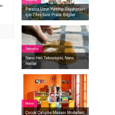
rı
Parasız Uzun Yurtdışı Seyahatleri
İçin Zihni Sinir Pratik Bilgiler
Teknoloji
Nano Halı Teknolojisi, Nano
Halılar
Masa
Çocuk Çalışma Masası Modelleri