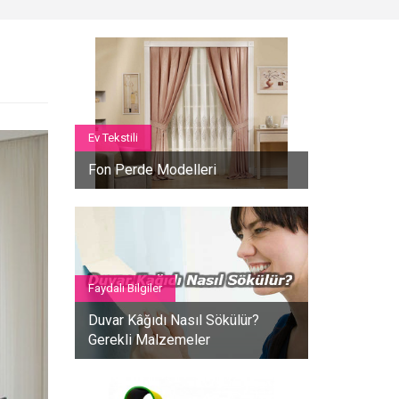
Ev Tekstili
Fon Perde Modelleri
Faydalı Bilgiler
Duvar Kâğıdı Nasıl Sökülür?
Gerekli Malzemeler