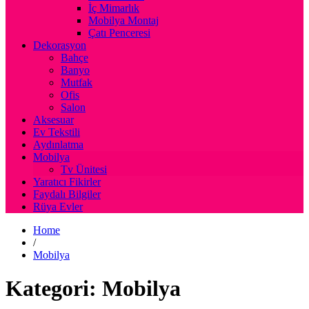
İç Mimarlık
Mobilya Montaj
Çatı Penceresi
Dekorasyon
Bahçe
Banyo
Mutfak
Ofis
Salon
Aksesuar
Ev Tekstili
Aydınlatma
Mobilya
Tv Ünitesi
Yaratıcı Fikirler
Faydalı Bilgiler
Rüya Evler
Home
/
Mobilya
Kategori: Mobilya