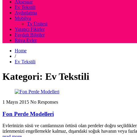
Aksesuar
Ev Tekstili
Aydınlatma
Mobilya
Tv Ünitesi
Yaratıcı Fikirler
Faydalı Bilgiler
Rüya Evler
Home
/
Ev Tekstili
Kategori: Ev Tekstili
1 Mayıs 2015
No Responses
Fon Perde Modelleri
Evlerinizin süsü ve camlarınızın örtüsü olan perdeler doğru seçildikle
izlenmenizi engellemekle kalmaz, dışarıdaki soğuk havanın veya fazla 
read more