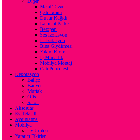
Diğer
Metal Tavan
Çatı Tamiri
Duvar Kağıdı
Laminat Parke
Betopan
Ses İzolasyon
Isı İzolasyon
Bina Giydirmesi
Yıkım Kırım
İç Mimarlık
Mobilya Montaj
Çatı Penceresi
Dekorasyon
Bahçe
Banyo
Mutfak
Ofis
Salon
Aksesuar
Ev Tekstili
Aydınlatma
Mobilya
Tv Ünitesi
Yaratıcı Fikirler