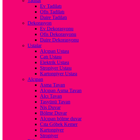
Tadilat
Ev Tadilatı
Ofis Tadilatı
Daire Tadilatı
Dekorasyon
Ev Dekorasyonu
Ofis Dekorasyonu
Daire Dekorasyonu
Ustalar
Alçıpan Ustası
Çatı Ustası
Elektrik Ustası
Stropiyer Ustası
Kartonpiyer Ustası
Alçıpan
Asma Tavan
Alçıpan Asma Tavan
Alçı Tavan
Taşyünü Tavan
Niş Duvar
Bölme Duvar
Alçıpan bölme duvar
Çıta Göbek Kemer
Kartonpiyer
Stropiyer