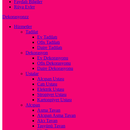
Faydalı Bilgiler
Rüya Evler
Dekorasyonzz
Hizmetler
Tadilat
Ev Tadilatı
Ofis Tadilatı
Daire Tadilatı
Dekorasyon
Ev Dekorasyonu
Ofis Dekorasyonu
Daire Dekorasyonu
Ustalar
Alçıpan Ustası
Çatı Ustası
Elektrik Ustası
Stropiyer Ustası
Kartonpiyer Ustası
Alçıpan
Asma Tavan
Alçıpan Asma Tavan
Alçı Tavan
Taşyünü Tavan