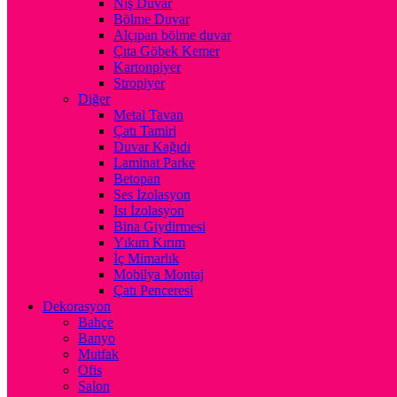
Niş Duvar
Bölme Duvar
Alçıpan bölme duvar
Çıta Göbek Kemer
Kartonpiyer
Stropiyer
Diğer
Metal Tavan
Çatı Tamiri
Duvar Kağıdı
Laminat Parke
Betopan
Ses İzolasyon
Isı İzolasyon
Bina Giydirmesi
Yıkım Kırım
İç Mimarlık
Mobilya Montaj
Çatı Penceresi
Dekorasyon
Bahçe
Banyo
Mutfak
Ofis
Salon