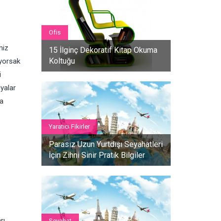
Ofis
miz
15 İlginç Dekoratif Kitap Okuma
Koltuğu
ıyorsak
i
yalar
ca
Yaratıcı Fikirler
Parasız Uzun Yurtdışı Seyahatleri
İçin Zihni Sinir Pratik Bilgiler
Seyahat