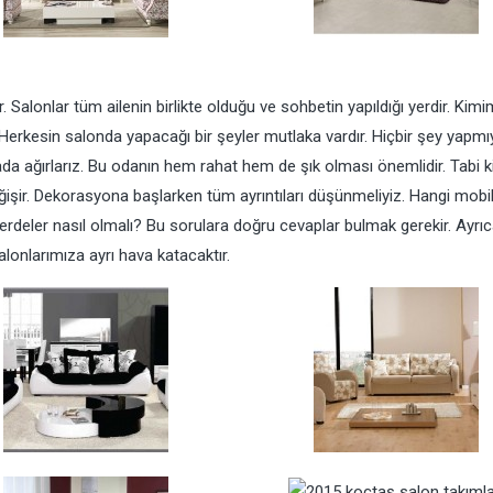
 Salonlar tüm ailenin birlikte olduğu ve sohbetin yapıldığı yerdir. Kimi
z. Herkesin salonda yapacağı bir şeyler mutlaka vardır. Hiçbir şey yapm
ada ağırlarız. Bu odanın hem rahat hem de şık olması önemlidir. Tabi k
şir. Dekorasyona başlarken tüm ayrıntıları düşünmeliyiz. Hangi mobil
 perdeler nasıl olmalı? Bu sorulara doğru cevaplar bulmak gerekir. Ayrı
onlarımıza ayrı hava katacaktır.