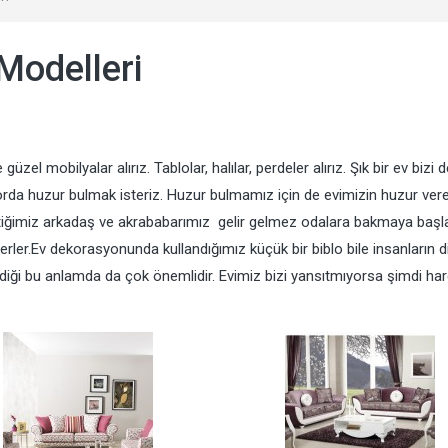
Modelleri
el mobilyalar alırız. Tablolar, halılar, perdeler alırız. Şık bir ev bizi de
 orda huzur bulmak isteriz. Huzur bulmamız için de evimizin huzur ver
ttiğimiz arkadaş ve akrababarımız gelir gelmez odalara bakmaya başla
erler.Ev dekorasyonunda kullandığımız küçük bir biblo bile insanların di
döşendiği bu anlamda da çok önemlidir. Evimiz bizi yansıtmıyorsa şimdi ha