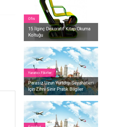
Ofis
15 İlginç Dekoratif Kitap Okuma
Koltuğu
Yaratıcı Fikirler
Parasız Uzun Yurtdışı Seyahatleri
İçin Zihni Sinir Pratik Bilgiler
Seyahat