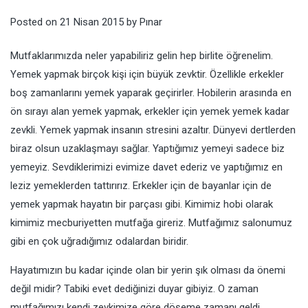
Posted on
21 Nisan 2015
by
Pınar
Mutfaklarımızda neler yapabiliriz gelin hep birlite öğrenelim.
Yemek yapmak birçok kişi için büyük zevktir. Özellikle erkekler
boş zamanlarını yemek yaparak geçirirler. Hobilerin arasında en
ön sırayı alan yemek yapmak, erkekler için yemek yemek kadar
zevkli. Yemek yapmak insanın stresini azaltır. Dünyevi dertlerden
biraz olsun uzaklaşmayı sağlar. Yaptığımız yemeyi sadece biz
yemeyiz. Sevdiklerimizi evimize davet ederiz ve yaptığımız en
leziz yemeklerden tattırırız. Erkekler için de bayanlar için de
yemek yapmak hayatın bir parçası gibi. Kimimiz hobi olarak
kimimiz mecburiyetten mutfağa gireriz. Mutfağımız salonumuz
gibi en çok uğradığımız odalardan biridir.
Hayatımızın bu kadar içinde olan bir yerin şık olması da önemi
değil midir? Tabiki evet dediğinizi duyar gibiyiz. O zaman
mutfağımızı kendi zevkimize göre döşeme zamanı geldi